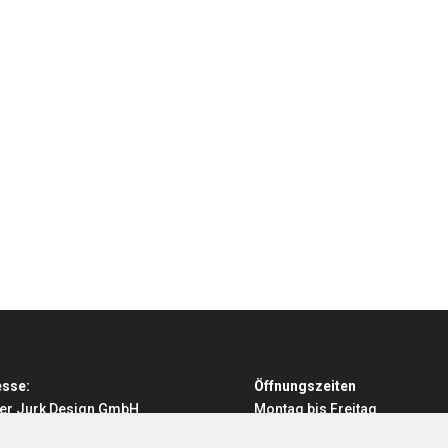
sse:
Öffnungszeiten
er Jurk Design GmbH
Montag bis Freitag
rer Straße 9a
von 8:00 Uhr