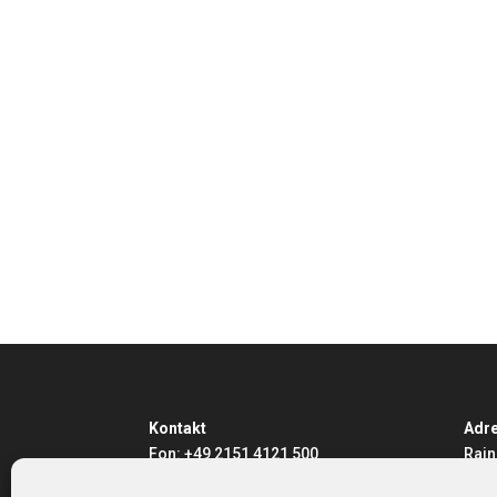
Kontakt
Adre
Fon: +49 2151 4121 500
Rain
e-Mail: info@rainer-jurk-
Traa